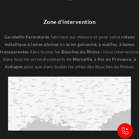
Zone d'intervention
Garabello Fermetures
fabrique sur mesure et pose votre
rideau
métallique à lames pleines
en
acier galvanisé, à mailles, à lames
transparentes
dans toutes les
Bouches du Rhône :
nous intervenons
dans tous les arrondissements de
Marseille, à Aix en Provence, à
Aubagne
ainsi que dans toutes les villes des Bouches du Rhône.